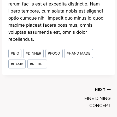
rerum facilis est et expedita distinctio. Nam
libero tempore, cum soluta nobis est eligendi
optio cumque nihil impedit quo minus id quod
maxime placeat facere possimus, omnis
voluptas assumenda est, omnis dolor
repellendus.
Post
#
BIO
#
DINNER
#
FOOD
#
HAND MADE
Tags:
#
LAMB
#
RECIPE
Post
NEXT
FINE DINING
navigation
CONCEPT